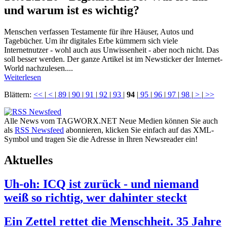
und warum ist es wichtig?
Menschen verfassen Testamente für ihre Häuser, Autos und
Tagebücher. Um ihr digitales Erbe kümmern sich viele
Internetnutzer - wohl auch aus Unwissenheit - aber noch nicht. Das
soll besser werden. Der ganze Artikel ist im Newsticker der Internet-
World nachzulesen....
Weiterlesen
Blättern:
<<
|
<
|
89
|
90
|
91
|
92
|
93
|
94
|
95
|
96
|
97
|
98
|
>
|
>>
Alle News vom TAGWORX.NET Neue Medien können Sie auch
als
RSS Newsfeed
abonnieren, klicken Sie einfach auf das XML-
Symbol und tragen Sie die Adresse in Ihren Newsreader ein!
Aktuelles
Uh-oh: ICQ ist zurück - und niemand
weiß so richtig, wer dahinter steckt
Ein Zettel rettet die Menschheit. 35 Jahre