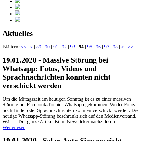
Aktuelles
Blättern:
<<
|
<
|
89
|
90
|
91
|
92
|
93
|
94
|
95
|
96
|
97
|
98
|
>
|
>>
19.01.2020 - Massive Störung bei
Whatsapp: Fotos, Videos und
Sprachnachrichten konnten nicht
verschickt werden
Um die Mittagszeit am heutigen Sonntag ist es zu einer massiven
Störung bei Facebook-Tochter Whatsapp gekommen. Weder Fotos
noch Bilder oder Sprachnachrichten konnten verschickt werden. Die
heutige Whatsapp-Störung beschränkt sich auf den Medienversand.
Wä... ...Der ganze Artikel ist im Newsticker nachzulesen....
Weiterlesen
19.01.2020 - Solar-Auto Sion erreicht