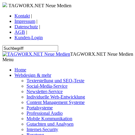
TAGWORX.NET Neue Medien
Kontakt
|
Impressum
|
Datenschutz
|
AGB
|
Kunden-Login
TAGWORX.NET Neue Medien
Menu
Home
Webdesign & mehr
Texterstellung und SEO-Texte
Social-Media-Service
Newsletter-Service
Individuelle Web-Entwicklung
Content Management Systeme
Portalsysteme
Professional Audio
Mobile Kommunikation
Gutachten und Analysen
Internet-Security
Beratung