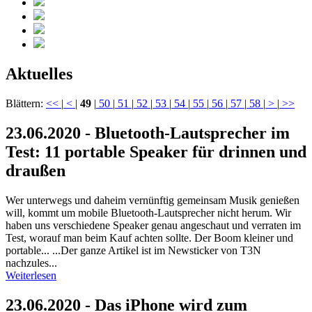
Aktuelles
Blättern:
<<
|
<
|
49
|
50
|
51
|
52
|
53
|
54
|
55
|
56
|
57
|
58
|
>
|
>>
23.06.2020 - Bluetooth-Lautsprecher im
Test: 11 portable Speaker für drinnen und
draußen
Wer unterwegs und daheim vernünftig gemeinsam Musik genießen
will, kommt um mobile Bluetooth-Lautsprecher nicht herum. Wir
haben uns verschiedene Speaker genau angeschaut und verraten im
Test, worauf man beim Kauf achten sollte. Der Boom kleiner und
portable... ...Der ganze Artikel ist im Newsticker von T3N
nachzules...
Weiterlesen
23.06.2020 - Das iPhone wird zum