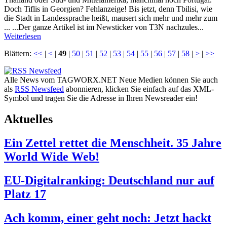
Doch Tiflis in Georgien? Fehlanzeige! Bis jetzt, denn Tbilisi, wie
die Stadt in Landessprache heißt, mausert sich mehr und mehr zum
... ...Der ganze Artikel ist im Newsticker von T3N nachzules...
Weiterlesen
Blättern:
<<
|
<
|
49
|
50
|
51
|
52
|
53
|
54
|
55
|
56
|
57
|
58
|
>
|
>>
Alle News vom TAGWORX.NET Neue Medien können Sie auch
als
RSS Newsfeed
abonnieren, klicken Sie einfach auf das XML-
Symbol und tragen Sie die Adresse in Ihren Newsreader ein!
Aktuelles
Ein Zettel rettet die Menschheit. 35 Jahre
World Wide Web!
EU-Digitalranking: Deutschland nur auf
Platz 17
Ach komm, einer geht noch: Jetzt hackt