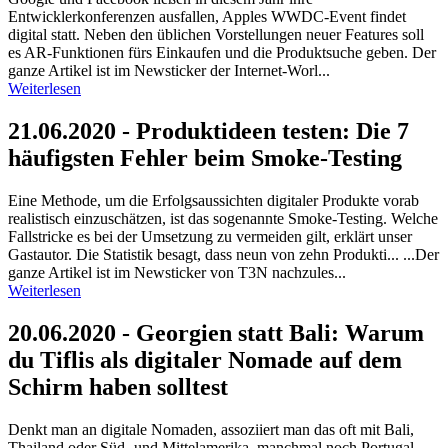
Entwicklerkonferenzen ausfallen, Apples WWDC-Event findet
digital statt. Neben den üblichen Vorstellungen neuer Features soll
es AR-Funktionen fürs Einkaufen und die Produktsuche geben. Der
ganze Artikel ist im Newsticker der Internet-Worl...
Weiterlesen
21.06.2020 - Produktideen testen: Die 7
häufigsten Fehler beim Smoke-Testing
Eine Methode, um die Erfolgsaussichten digitaler Produkte vorab
realistisch einzuschätzen, ist das sogenannte Smoke-Testing. Welche
Fallstricke es bei der Umsetzung zu vermeiden gilt, erklärt unser
Gastautor. Die Statistik besagt, dass neun von zehn Produkti... ...Der
ganze Artikel ist im Newsticker von T3N nachzules...
Weiterlesen
20.06.2020 - Georgien statt Bali: Warum
du Tiflis als digitaler Nomade auf dem
Schirm haben solltest
Denkt man an digitale Nomaden, assoziiert man das oft mit Bali,
Thailand oder Süd- und Mittelamerika, manchmal noch Portugal.