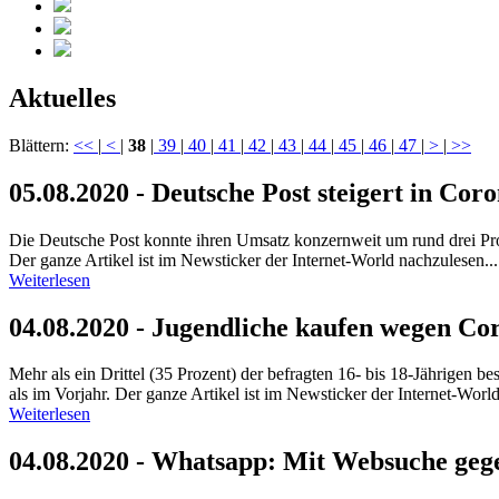
Aktuelles
Blättern:
<<
|
<
|
38
|
39
|
40
|
41
|
42
|
43
|
44
|
45
|
46
|
47
|
>
|
>>
05.08.2020 - Deutsche Post steigert in C
Die Deutsche Post konnte ihren Umsatz konzernweit um rund drei Pro
Der ganze Artikel ist im Newsticker der Internet-World nachzulesen...
Weiterlesen
04.08.2020 - Jugendliche kaufen wegen Co
Mehr als ein Drittel (35 Prozent) der befragten 16- bis 18-Jährigen 
als im Vorjahr. Der ganze Artikel ist im Newsticker der Internet-World
Weiterlesen
04.08.2020 - Whatsapp: Mit Websuche ge