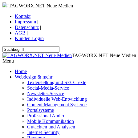
TAGWORX.NET Neue Medien
Kontakt
|
Impressum
|
Datenschutz
|
AGB
|
Kunden-Login
TAGWORX.NET Neue Medien
Menu
Home
Webdesign & mehr
Texterstellung und SEO-Texte
Social-Media-Service
Newsletter-Service
Individuelle Web-Entwicklung
Content Management Systeme
Portalsysteme
Professional Audio
Mobile Kommunikation
Gutachten und Analysen
Internet-Security
Beratung