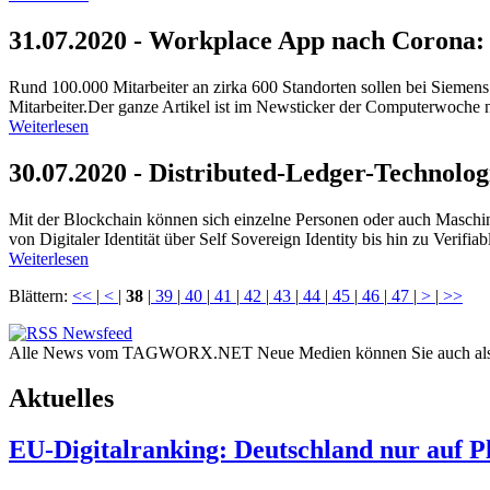
31.07.2020 - Workplace App nach Corona:
Rund 100.000 Mitarbeiter an zirka 600 Standorten sollen bei Siemens
Mitarbeiter.Der ganze Artikel ist im Newsticker der Computerwoche n
Weiterlesen
30.07.2020 - Distributed-Ledger-Technologi
Mit der Blockchain können sich einzelne Personen oder auch Maschinen
von Digitaler Identität über Self Sovereign Identity bis hin zu Verifiab
Weiterlesen
Blättern:
<<
|
<
|
38
|
39
|
40
|
41
|
42
|
43
|
44
|
45
|
46
|
47
|
>
|
>>
Alle News vom TAGWORX.NET Neue Medien können Sie auch al
Aktuelles
EU-Digitalranking: Deutschland nur auf Pl