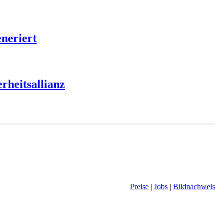
eneriert
rheitsallianz
Preise
|
Jobs
|
Bildnachweis