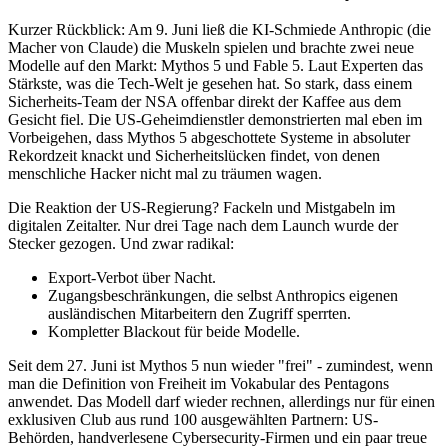
Kurzer Rückblick: Am 9. Juni ließ die KI-Schmiede Anthropic (die
Macher von Claude) die Muskeln spielen und brachte zwei neue
Modelle auf den Markt: Mythos 5 und Fable 5. Laut Experten das
Stärkste, was die Tech-Welt je gesehen hat. So stark, dass einem
Sicherheits-Team der NSA offenbar direkt der Kaffee aus dem
Gesicht fiel. Die US-Geheimdienstler demonstrierten mal eben im
Vorbeigehen, dass Mythos 5 abgeschottete Systeme in absoluter
Rekordzeit knackt und Sicherheitslücken findet, von denen
menschliche Hacker nicht mal zu träumen wagen.
Die Reaktion der US-Regierung? Fackeln und Mistgabeln im
digitalen Zeitalter. Nur drei Tage nach dem Launch wurde der
Stecker gezogen. Und zwar radikal:
Export-Verbot über Nacht.
Zugangsbeschränkungen, die selbst Anthropics eigenen
ausländischen Mitarbeitern den Zugriff sperrten.
Kompletter Blackout für beide Modelle.
Seit dem 27. Juni ist Mythos 5 nun wieder "frei" - zumindest, wenn
man die Definition von Freiheit im Vokabular des Pentagons
anwendet. Das Modell darf wieder rechnen, allerdings nur für einen
exklusiven Club aus rund 100 ausgewählten Partnern: US-
Behörden, handverlesene Cybersecurity-Firmen und ein paar treue