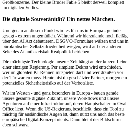
Großkonzerne. Der kleine Bruder Fable 5 bleibt derweil komplett
im digitalen Verlies.
Die digitale Souveränität? Ein nettes Märchen.
Und genau an diesem Punkt wird es für uns in Europa - gelinde
gesagt - extrem ungemütlich. Während wir hierzulande noch fleißig
über den AI Act debattieren, DSGVO-Formulare wälzen und uns in
bürokratischer Selbstzufriedenheit wiegen, wird auf der anderen
Seite des Atlantiks eiskalt Realpolitik betrieben.
Die mächtigste Technologie unserer Zeit hängt an der kurzen Leine
einer einzigen Regierung. Per simplem Dekret wird entschieden,
wer im globalen KI-Rennen mitspielen darf und wer draußen vor
der Tür warten muss. Heute bist du geschätzter Partner, morgen ein
potenzielles Sicherheitsrisiko auf der Verbotsliste.
Wir im Westen - und ganz besonders in Europa - bauen gerade
unsere gesamte digitale Zukunft, unsere Workflows und unsere
Agenturen auf einer Infrastruktur auf, deren Hauptschalter im Oval
Office liegt. Wenn die US-Regierung beschließt, dass ein Tool zu
mächtig für ausländische Augen ist, dann nützt uns auch das beste
europäische Digital-Konzept nichts. Dann bleibt der Bildschirm
eben schwarz.