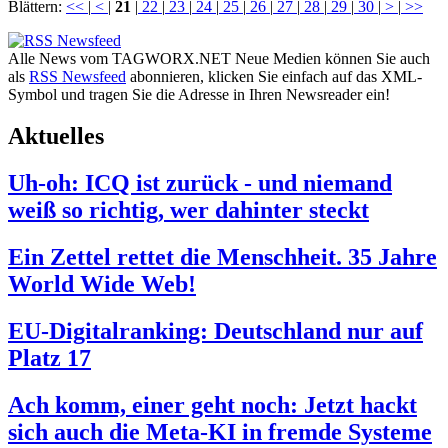
Blättern:
<<
|
<
|
21
|
22
|
23
|
24
|
25
|
26
|
27
|
28
|
29
|
30
|
>
|
>>
Alle News vom TAGWORX.NET Neue Medien können Sie auch
als
RSS Newsfeed
abonnieren, klicken Sie einfach auf das XML-
Symbol und tragen Sie die Adresse in Ihren Newsreader ein!
Aktuelles
Uh-oh: ICQ ist zurück - und niemand
weiß so richtig, wer dahinter steckt
Ein Zettel rettet die Menschheit. 35 Jahre
World Wide Web!
EU-Digitalranking: Deutschland nur auf
Platz 17
Ach komm, einer geht noch: Jetzt hackt
sich auch die Meta-KI in fremde Systeme