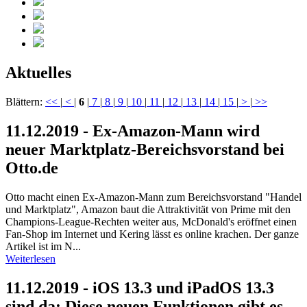
Aktuelles
Blättern:
<<
|
<
|
6
|
7
|
8
|
9
|
10
|
11
|
12
|
13
|
14
|
15
|
>
|
>>
11.12.2019 - Ex-Amazon-Mann wird
neuer Marktplatz-Bereichsvorstand bei
Otto.de
Otto macht einen Ex-Amazon-Mann zum Bereichsvorstand "Handel
und Marktplatz", Amazon baut die Attraktivität von Prime mit den
Champions-League-Rechten weiter aus, McDonald's eröffnet einen
Fan-Shop im Internet und Kering lässt es online krachen. Der ganze
Artikel ist im N...
Weiterlesen
11.12.2019 - iOS 13.3 und iPadOS 13.3
sind da: Diese neuen Funktionen gibt es