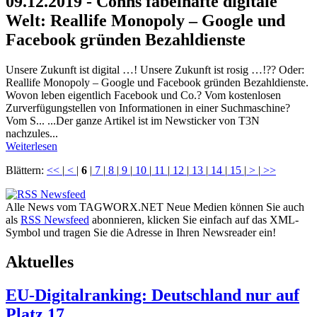
09.12.2019 - Cohns fabelhafte digitale
Welt: Reallife Monopoly – Google und
Facebook gründen Bezahldienste
Unsere Zukunft ist digital …! Unsere Zukunft ist rosig …!?? Oder:
Reallife Monopoly – Google und Facebook gründen Bezahldienste.
Wovon leben eigentlich Facebook und Co.? Vom kostenlosen
Zurverfügungstellen von Informationen in einer Suchmaschine?
Vom S... ...Der ganze Artikel ist im Newsticker von T3N
nachzules...
Weiterlesen
Blättern:
<<
|
<
|
6
|
7
|
8
|
9
|
10
|
11
|
12
|
13
|
14
|
15
|
>
|
>>
Alle News vom TAGWORX.NET Neue Medien können Sie auch
als
RSS Newsfeed
abonnieren, klicken Sie einfach auf das XML-
Symbol und tragen Sie die Adresse in Ihren Newsreader ein!
Aktuelles
EU-Digitalranking: Deutschland nur auf
Platz 17