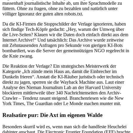
massenhaft journalistische Inhalte ab, um ihre Sprachmodelle zu
füttern. Ohne zu fragen, ohne zu bezahlen und natürlich unter
völliger Ignoranz der guten alten robots.txt.
Da die KI-Firmen die Stoppschilder der Verlage ignorieren, haben
sich findige Tech-Köpfe gedacht: „Hey, warum der Umweg über
die Live-Seiten? Klauen wir die Daten doch einfach direkt aus dem
Internet Archive!“ Und tatsächlich: Das Archive wurde zeitweise
mit Zehntausenden Anfragen pro Sekunde von gierigen KI-Bots
bombardiert, was die Server der gemeinnützigen NGO regelrecht in
die Knie zwang.
Die Reaktion der Verlage? Ein strategisches Meisterwerk der
Kategorie „Ich zünde mein Haus an, damit die Einbrecher im
Dunkeln frieren“. Anstatt die KI-Räuber juristisch oder technisch
direkt zu jagen, sperren sie die Wayback Machine aus. Laut einer
Analyse des Nieman Journalism Lab an der Harvard University
blockieren mittlerweile über 340 Nachrichtenseiten den Archiv-
Crawler – Tendenz rasant steigend. Branchenriesen wie die New
York Times, The Guardian oder Le Monde machen munter mit.
Realsatire pur: Die Axt im eigenen Walde
Besonders skurril wird es, wenn man sich die handfeste Heuchelei
dahinter anschaut. Die Electronic Frontier Foundation (EFF) brachte