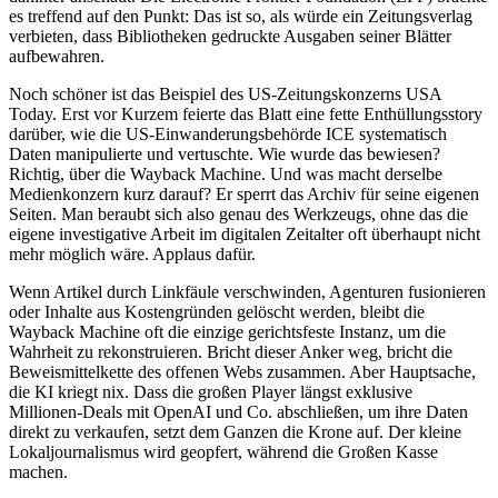
es treffend auf den Punkt: Das ist so, als würde ein Zeitungsverlag
verbieten, dass Bibliotheken gedruckte Ausgaben seiner Blätter
aufbewahren.
Noch schöner ist das Beispiel des US-Zeitungskonzerns USA
Today. Erst vor Kurzem feierte das Blatt eine fette Enthüllungsstory
darüber, wie die US-Einwanderungsbehörde ICE systematisch
Daten manipulierte und vertuschte. Wie wurde das bewiesen?
Richtig, über die Wayback Machine. Und was macht derselbe
Medienkonzern kurz darauf? Er sperrt das Archiv für seine eigenen
Seiten. Man beraubt sich also genau des Werkzeugs, ohne das die
eigene investigative Arbeit im digitalen Zeitalter oft überhaupt nicht
mehr möglich wäre. Applaus dafür.
Wenn Artikel durch Linkfäule verschwinden, Agenturen fusionieren
oder Inhalte aus Kostengründen gelöscht werden, bleibt die
Wayback Machine oft die einzige gerichtsfeste Instanz, um die
Wahrheit zu rekonstruieren. Bricht dieser Anker weg, bricht die
Beweismittelkette des offenen Webs zusammen. Aber Hauptsache,
die KI kriegt nix. Dass die großen Player längst exklusive
Millionen-Deals mit OpenAI und Co. abschließen, um ihre Daten
direkt zu verkaufen, setzt dem Ganzen die Krone auf. Der kleine
Lokaljournalismus wird geopfert, während die Großen Kasse
machen.