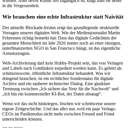
würden. Aber bevor Kultur frei zugänglich ist, klagt man sie lieber
in die Vergessenheit.
Wir brauchen eine echte Infrastruktur statt Naivität
Der aktuelle Blockade-Irrsinn zeigt das grundlegende strukturelle
Versagen unserer digitalen Welt. Wie der Medienjournalist Martin
Fehrensen richtig bemerkt hat: Dass das digitale Gedächtnis der
gesamten Menschheit im Jahr 2026 immer noch an einer einzigen,
unterfinanzierten NGO in San Francisco hängt, ist das eigentliche
Armutszeugnis.
Web-Archivierung darf kein Hobby-Projekt sein, das von Verlagen
und Labels nach Gutdünken torpediert werden kann. Es gehört als
schützenswerte, öffentliche Infrastruktur behandelt. Was wir
dringend brauchen, ist ein rechtlicher Sonderstatus für digitale
Archive und ein sauberer technischer Dialog. Eine glasklare
Trennung zwischen „Ich sichere das Netz für die Nachwelt“ und
„Ich bin ein kommerzieller KI-Bot, der Daten absaugt“.
Wenn wir das nicht hinkriegen, löschen wir schrittweise unsere
eigene Zeitgeschichte. Und das alles nur, weil ein paar Verlags-
CEOs im Panikmodus nicht mehr zwischen Freund und Feind
unterscheiden können.