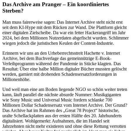
Das Archive am Pranger – Ein koordiniertes
Sterben?
Man muss fairerweise sagen: Das Internet Archive steht nicht erst
seit dem KI-Hype mit dem Rücken zur Wand. Die Plattform gleicht
einer digitalen Zielscheibe. Da war ein fetter Hackerangriff im Jahr
2024, bei dem Millionen Nutzerdaten abgefischt wurden. Schlimmer
wiegen jedoch die juristischen Keulen der Content-Industrie.
Erinnern wir uns an den Urheberrechtsstreit Hachette v. Internet
Archive, bei dem Buchverlage das gemeinnützige E-Book-
Verleihprogramm während der Pandemie in Stücke klagten. Das
Resultat: Über eine halbe Million digitaler Bücher mussten gelöscht
werden, garniert mit drohenden Schadensersatzforderungen in
Millionenhöhe.
Und weil man eine am Boden liegende NGO so schön weiter treten
kann, läuft parallel die nächste absurde Nummer: Musikgiganten
wie Sony Music und Universal Music fordern schlanke 700
Millionen Dollar Schadensersatz vom Internet Archive. Der Grund?
Das Archive hat im Rahmen des „Great 78 Project“ historische,
uralte Schellackplatten aus der ersten Hälfte des 20. Jahrhunderts
digitalisiert. Wohlgemerkt: Aufnahmen, die im Handel seit
Jahrzehnten nicht mehr existieren und ohne diese Rettung verrotten